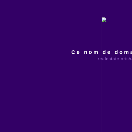
Ce nom de doma
realestate.oris