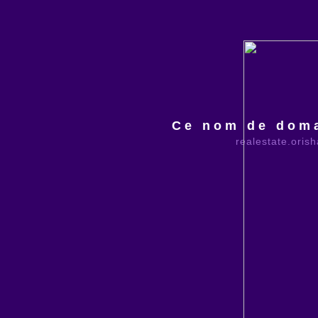
Ce nom de doma
realestate.oris