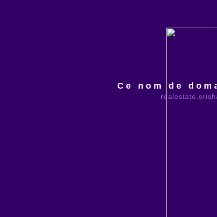
Ce nom de doma
realestate.oris