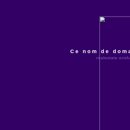
Ce nom de doma
realestate.oris