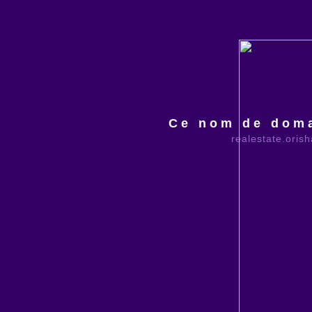
Ce nom de doma
realestate.oris