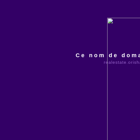
Ce nom de doma
realestate.oris