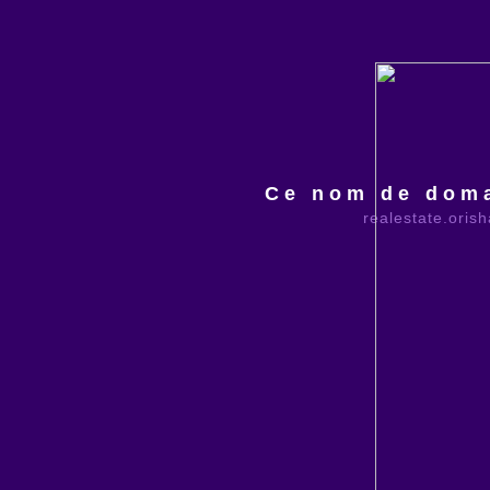
Ce nom de doma
realestate.oris