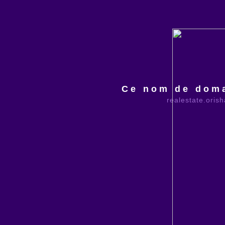
Ce nom de doma
realestate.oris