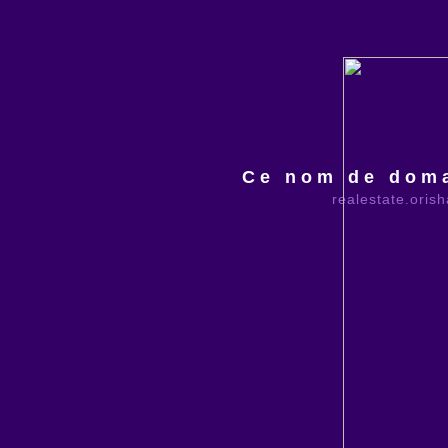
Ce nom de doma
realestate.oris