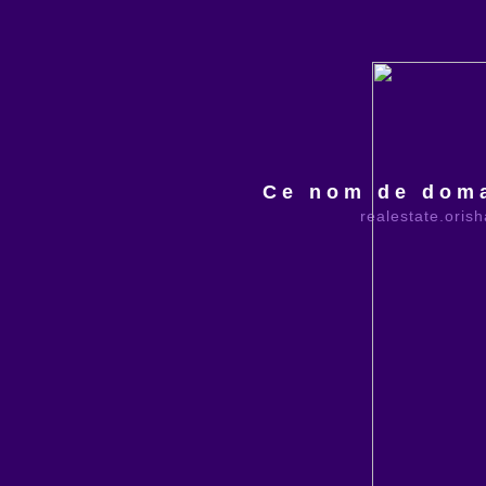
Ce nom de doma
realestate.oris