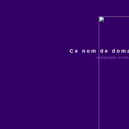
Ce nom de doma
realestate.oris