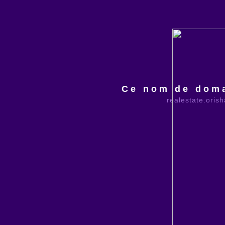
Ce nom de doma
realestate.oris