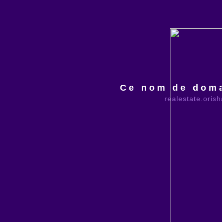
Ce nom de doma
realestate.oris