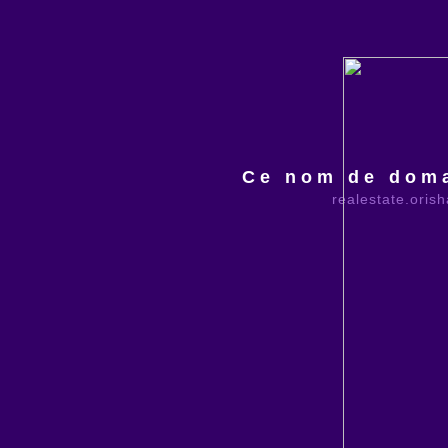
Ce nom de doma
realestate.oris