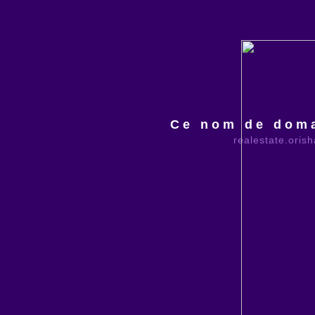
Ce nom de doma
realestate.oris