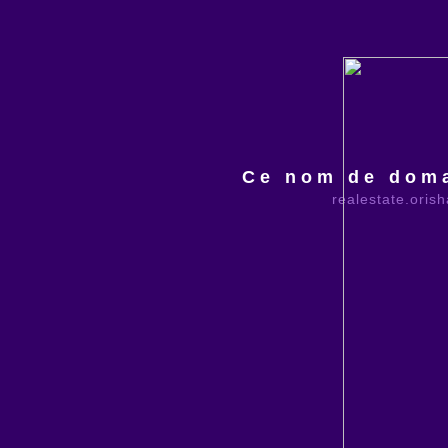
Ce nom de doma
realestate.oris