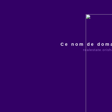
Ce nom de doma
realestate.oris